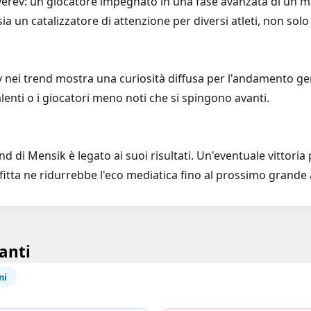
Zverev: un giocatore impegnato in una fase avanzata di un maj
a un catalizzatore di attenzione per diversi atleti, non solo 
 nei trend mostra una curiosità diffusa per l'andamento gene
lenti o i giocatori meno noti che si spingono avanti.
nd di Mensik è legato ai suoi risultati. Un'eventuale vittor
onfitta ne ridurrebbe l'eco mediatica fino al prossimo gran
anti
ni