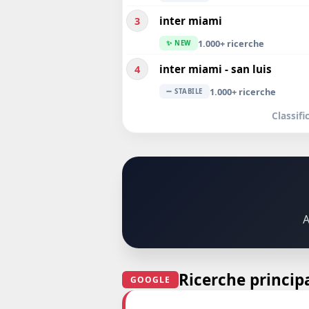
inter miami
3
1.000+ ricerche
✨ NEW
inter miami - san luis
4
1.000+ ricerche
➖ STABILE
Classif
A
Ricerche principa
GOOGLE