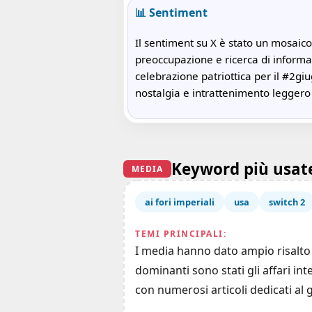
📊 Sentiment
Il sentiment su X è stato un mosaico
preoccupazione e ricerca di informaz
celebrazione patriottica per il #2giu
nostalgia e intrattenimento leggero
Keyword più usat
MEDIA
ai fori imperiali
usa
switch 2
TEMI PRINCIPALI:
I media hanno dato ampio risalto a
dominanti sono stati gli affari int
con numerosi articoli dedicati al