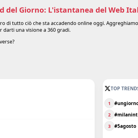
d del Giorno: L'istantanea del Web Ita
 puro di tutto ciò che sta accadendo online oggi. Aggreghiamo
er darti una visione a 360 gradi.
iverse?
TOP TRENDS
#ungiorno
1
#milanint
2
#5agosto
3