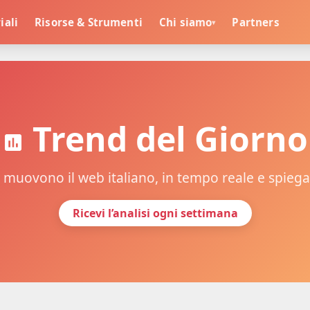
iali
Risorse & Strumenti
Chi siamo
Partners
▾
Trend del Giorno
 muovono il web italiano, in tempo reale e spiega
Ricevi l’analisi ogni settimana