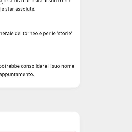
or attira curiosità. Il suo trend
le star assolute.
rale del torneo e per le 'storie'
ia potrebbe consolidare il suo nome
de appuntamento.