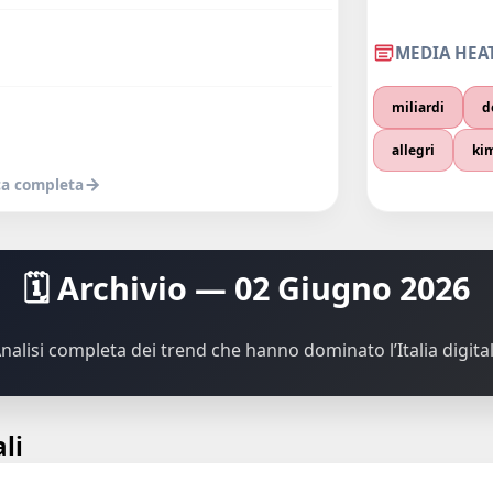
MEDIA HEA
miliardi
d
allegri
ki
ica completa
🗓️ Archivio — 02 Giugno 2026
nalisi completa dei trend che hanno dominato l’Italia digita
li