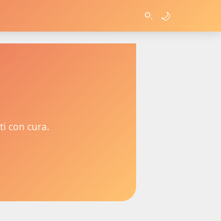
🌙
ti con cura.