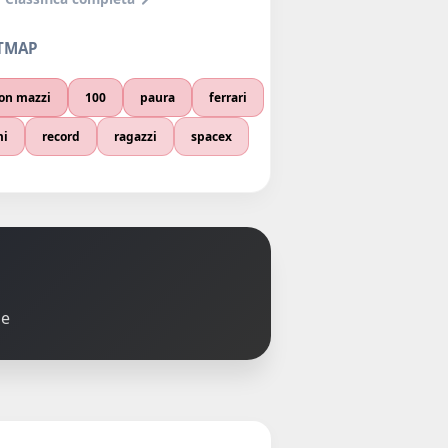
TMAP
on mazzi
100
paura
ferrari
mi
record
ragazzi
spacex
le