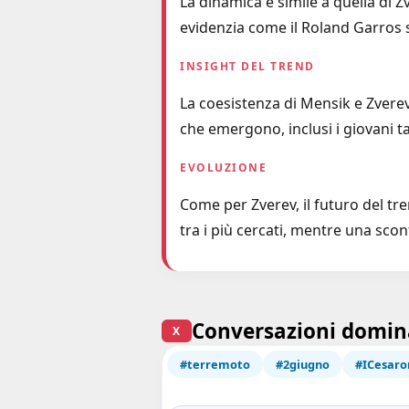
La dinamica è simile a quella di 
evidenzia come il Roland Garros si
INSIGHT DEL TREND
La coesistenza di Mensik e Zverev
che emergono, inclusi i giovani ta
EVOLUZIONE
Come per Zverev, il futuro del tre
tra i più cercati, mentre una sc
Conversazioni domin
X
#terremoto
#2giugno
#ICesaro