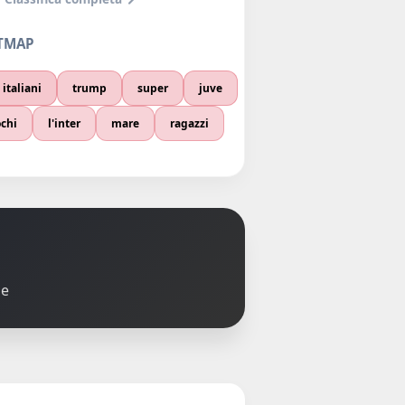
TMAP
italiani
trump
super
juve
chi
l'inter
mare
ragazzi
le