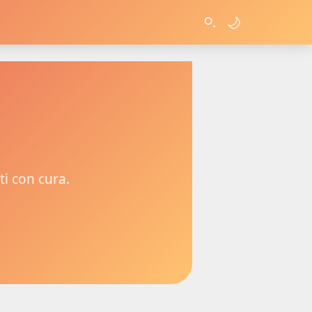
🌙
ti con cura.