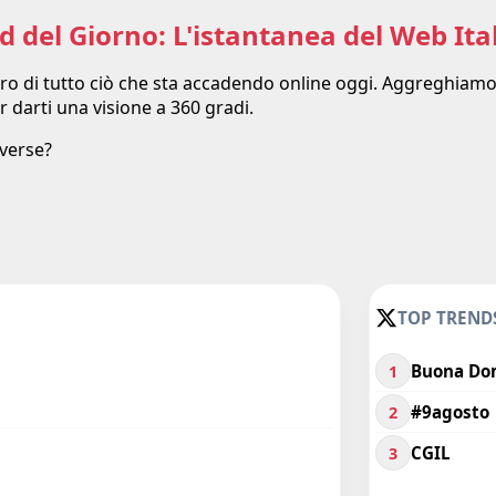
d del Giorno: L'istantanea del Web Ita
 puro di tutto ciò che sta accadendo online oggi. Aggreghiamo
er darti una visione a 360 gradi.
iverse?
TOP TRENDS
Buona Do
1
#9agosto
2
CGIL
3