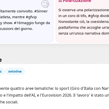
🧐
⚖️ Polarizzazione
Si osserva una polarizzazion
altamente coinvolto. #Sinner
in un coro di tifo, #gfvip divide
atleta, mentre #gfvip
Nonostante ciò, la coesistenz
ality show. #16maggio funge da
piattaforma che accoglie un'
cussioni del giorno.
senza un'unica narrativa dom
e
z
svitolina
te quattro aree tematiche: lo sport (Giro d'Italia con Narva
ro e l'impatto dell'AI, e l'Eurovision 2026. Il 'lavoro' è stato
he sociali.