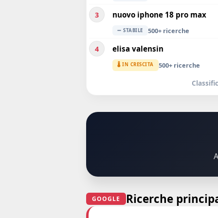
nuovo iphone 18 pro max
3
500+ ricerche
➖ STABILE
elisa valensin
4
500+ ricerche
🌡️ IN CRESCITA
Classif
A
Ricerche principa
GOOGLE