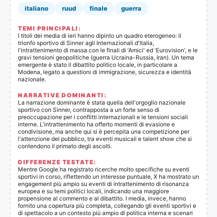
italiano
ruud
finale
guerra
TEMI PRINCIPALI:
I titoli dei media di ieri hanno dipinto un quadro eterogeneo: il
trionfo sportivo di Sinner agli Internazionali d'Italia,
l'intrattenimento di massa con le finali di 'Amici' ed 'Eurovision', e le
gravi tensioni geopolitiche (guerra Ucraina-Russia, Iran). Un tema
emergente è stato il dibattito politico locale, in particolare a
Modena, legato a questioni di immigrazione, sicurezza e identità
nazionale.
NARRATIVE DOMINANTI:
La narrazione dominante è stata quella dell'orgoglio nazionale
sportivo con Sinner, contrapposta a un forte senso di
preoccupazione per i conflitti internazionali e le tensioni sociali
interne. L'intrattenimento ha offerto momenti di evasione e
condivisione, ma anche qui si è percepita una competizione per
l'attenzione del pubblico, tra eventi musicali e talent show che si
contendono il primato degli ascolti.
DIFFERENZE TESTATE:
Mentre Google ha registrato ricerche molto specifiche su eventi
sportivi in corso, riflettendo un interesse puntuale, X ha mostrato un
engagement più ampio su eventi di intrattenimento di risonanza
europea e su temi politici locali, indicando una maggiore
propensione al commento e al dibattito. I media, invece, hanno
fornito una copertura più completa, collegando gli eventi sportivi e
di spettacolo a un contesto più ampio di politica interna e scenari