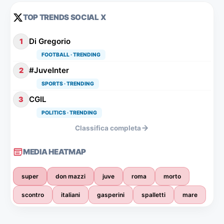
TOP TRENDS SOCIAL X
Di Gregorio
1
FOOTBALL · TRENDING
#JuveInter
2
SPORTS · TRENDING
CGIL
3
POLITICS · TRENDING
Classifica completa
MEDIA HEATMAP
super
don mazzi
juve
roma
morto
scontro
italiani
gasperini
spalletti
mare