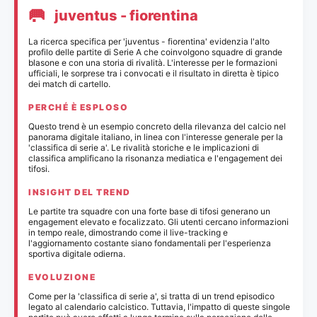
🥅
juventus - fiorentina
La ricerca specifica per 'juventus - fiorentina' evidenzia l'alto
profilo delle partite di Serie A che coinvolgono squadre di grande
blasone e con una storia di rivalità. L'interesse per le formazioni
ufficiali, le sorprese tra i convocati e il risultato in diretta è tipico
dei match di cartello.
PERCHÉ È ESPLOSO
Questo trend è un esempio concreto della rilevanza del calcio nel
panorama digitale italiano, in linea con l'interesse generale per la
'classifica di serie a'. Le rivalità storiche e le implicazioni di
classifica amplificano la risonanza mediatica e l'engagement dei
tifosi.
INSIGHT DEL TREND
Le partite tra squadre con una forte base di tifosi generano un
engagement elevato e focalizzato. Gli utenti cercano informazioni
in tempo reale, dimostrando come il live-tracking e
l'aggiornamento costante siano fondamentali per l'esperienza
sportiva digitale odierna.
EVOLUZIONE
Come per la 'classifica di serie a', si tratta di un trend episodico
legato al calendario calcistico. Tuttavia, l'impatto di queste singole