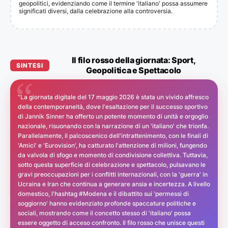
geopolitici, evidenziando come il termine 'italiano' possa assumere
significati diversi, dalla celebrazione alla controversia.
Il filo rosso della giornata: Sport,
SINTESI
Geopolitica e Spettacolo
"La giornata digitale del 17 maggio 2026 è stata un vivido affresco
della contemporaneità, dove l'esaltazione per il successo sportivo
di Jannik Sinner ha offerto un potente momento di unità e orgoglio
nazionale, risuonando con la narrazione di un 'italiano' che trionfa.
Parallelamente, il palcoscenico dell'intrattenimento, con le finali di
'Amici' e 'Eurovision', ha catturato l'attenzione di milioni, fungendo
da valvola di sfogo e momento di condivisione collettiva. Tuttavia,
sotto questa superficie di celebrazione e spettacolo, pulsavano le
gravi preoccupazioni per i conflitti internazionali, con la 'guerra' in
Ucraina e Iran che continua a generare ansia e incertezza. A livello
domestico, l'hashtag #Modena e il dibattito sui 'permessi di
soggiorno' hanno evidenziato profonde spaccature politiche e
sociali, mostrando come il concetto stesso di 'italiano' possa
essere oggetto di acceso confronto. Il filo rosso che unisce questi