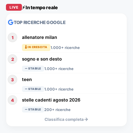
⚡ In tempo reale
LIVE
TOP RICERCHE GOOGLE
allenatore milan
1
1.000+ ricerche
🌡️ IN CRESCITA
sogno e son desto
2
1.000+ ricerche
➖ STABILE
teen
3
1.000+ ricerche
➖ STABILE
stelle cadenti agosto 2026
4
200+ ricerche
➖ STABILE
Classifica completa