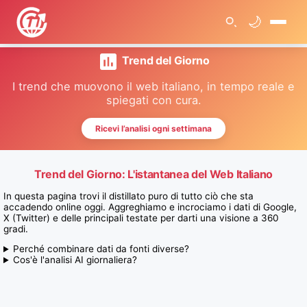
🌙
🏠
Trend del Giorno
I trend che muovono il web italiano, in tempo reale e
spiegati con cura.
Ricevi l’analisi ogni settimana
Trend del Giorno: L'istantanea del Web Italiano
In questa pagina trovi il distillato puro di tutto ciò che sta
accadendo online oggi. Aggreghiamo e incrociamo i dati di Google,
X (Twitter) e delle principali testate per darti una visione a 360
gradi.
Perché combinare dati da fonti diverse?
Cos'è l'analisi AI giornaliera?