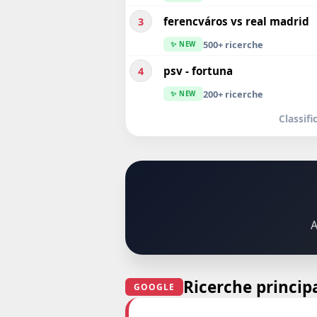
ferencváros vs real madrid
3
500+ ricerche
✨ NEW
psv - fortuna
4
200+ ricerche
✨ NEW
Classif
A
Ricerche principa
GOOGLE