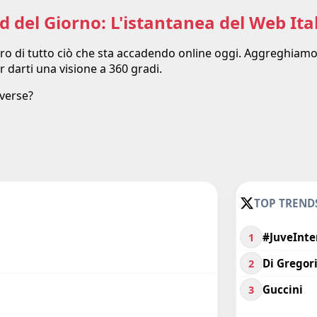
d del Giorno: L'istantanea del Web Ita
 puro di tutto ciò che sta accadendo online oggi. Aggreghiamo
er darti una visione a 360 gradi.
iverse?
TOP TRENDS
#JuveInte
1
Di Gregor
2
Guccini
3