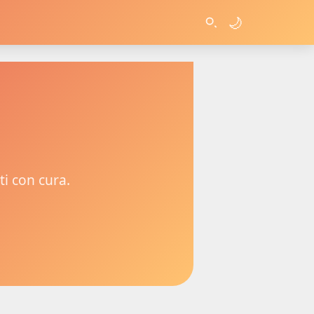
🌙
ti con cura.