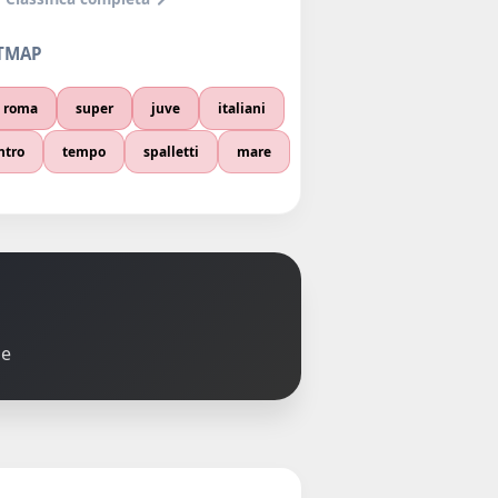
TMAP
roma
super
juve
italiani
ntro
tempo
spalletti
mare
le