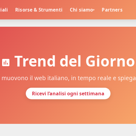
iali
Risorse & Strumenti
Chi siamo
Partners
▾
Trend del Giorno
 muovono il web italiano, in tempo reale e spiega
Ricevi l’analisi ogni settimana