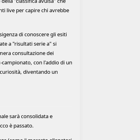
lla "classifica avulsa" che
i live per capire chi avrebbe
igenza di conoscere gli esiti
 a "risultati serie a" si
 mera consultazione dei
-campionato, con l'addio di un
 curiosità, diventando un
nale sarà consolidata e
icco è passato.