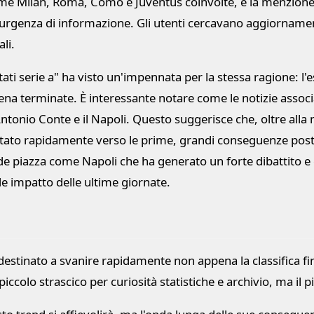
 Milan, Roma, Como e Juventus coinvolte, e la menzione de
urgenza di informazione. Gli utenti cercavano aggiornament
li.
 serie a" ha visto un'impennata per la stessa ragione: l'es
ena terminate. È interessante notare come le notizie associate
Antonio Conte e il Napoli. Questo suggerisce che, oltre alla
ostato rapidamente verso le prime, grandi conseguenze post
de piazza come Napoli che ha generato un forte dibattito e
nde impatto delle ultime giornate.
 destinato a svanire rapidamente non appena la classifica fi
iccolo strascico per curiosità statistiche e archivio, ma il p