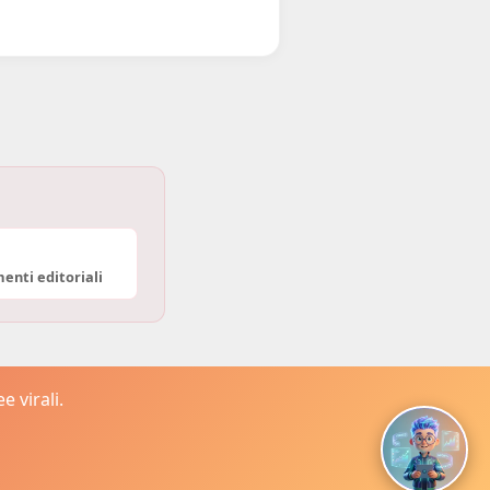
enti editoriali
 virali.