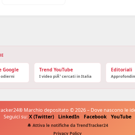
HE
e Google
Trend YouTube
Editoriali
 odierni
I video piÃ¹ cercati in Italia
Approfondim
acker24® Marchio depositato © 2026 – Dove nascono le idee
Seguici su:
X (Twitter)
LinkedIn
Facebook
YouTube
🔔 Attiva le notifiche da TrendTracker24
Privacy Policy