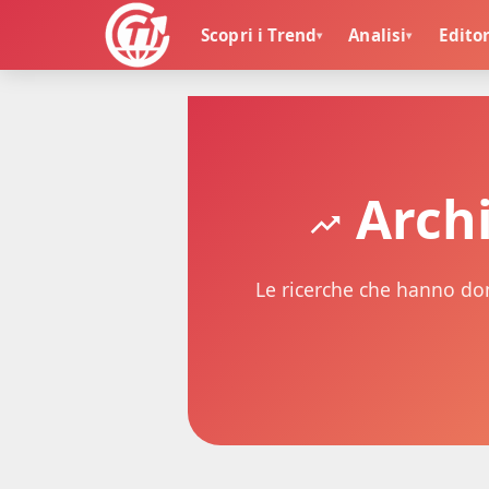
Scopri i Trend
Analisi
Editor
▾
▾
🏠
>
T
r
e
n
d
Archi
R
i
c
e
r
c
Le ricerche che hanno do
h
e
3
G
i
o
r
n
i