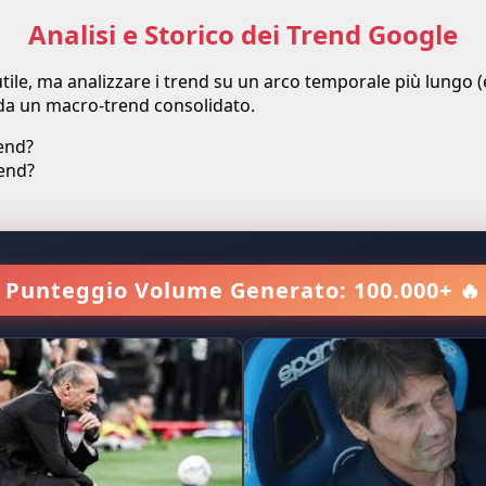
Analisi e Storico dei Trend Google
tile, ma analizzare i trend su un arco temporale più lungo (e
a un macro-trend consolidato.
rend?
rend?
Punteggio Volume Generato: 100.000+ 🔥