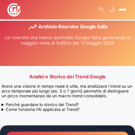
🌙
🏠
Archivio Ricerche Google Italia
>
T
r
Le ricerche che hanno dominato Google Italia generando la
e
maggior mole di traffico del 12 Maggio 2026
n
d
R
i
c
e
r
c
Analisi e Storico dei Trend Google
h
e
Avere una visione in tempo reale è utile, ma analizzare i trend su un
3
G
arco temporale più lungo (es. 3 o 7 giorni) permette di distinguere
i
un picco momentaneo da un macro-trend consolidato.
o
r
Perché guardare lo storico dei Trend?
n
Come funziona l'AI applicata ai Trend?
i