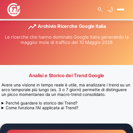
🌙
🏠
Archivio Ricerche Google Italia
>
T
r
Le ricerche che hanno dominato Google Italia generando la
e
maggior mole di traffico del 10 Maggio 2026
n
d
R
i
c
e
r
c
Analisi e Storico dei Trend Google
h
e
Avere una visione in tempo reale è utile, ma analizzare i trend su un
3
G
arco temporale più lungo (es. 3 o 7 giorni) permette di distinguere
i
un picco momentaneo da un macro-trend consolidato.
o
r
Perché guardare lo storico dei Trend?
n
Come funziona l'AI applicata ai Trend?
i