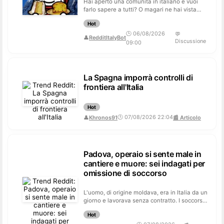
Hai aperto una comunità in italiano e vuoi
farlo sapere a tutti? O magari ne hai vista
uno davvero fighissimo che non c...
Hot
🕒 06/08/2026
💬
👤
RedditItalyBot
Discussione
09:00
La Spagna imporrà controlli di
frontiera all'Italia
Hot
🕒 07/08/2026 22:04
👤
Khronos91
📰 Articolo
Padova, operaio si sente male in
cantiere e muore: sei indagati per
omissione di soccorso
L'uomo, di origine moldava, era in Italia da un
giorno e lavorava senza contratto. I soccorsi
sarebbero stati chiamati c...
Hot