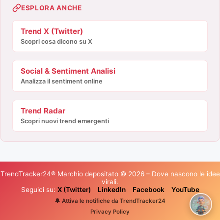
ESPLORA ANCHE
Trend X (Twitter)
Scopri cosa dicono su X
Social & Sentiment Analisi
Analizza il sentiment online
Trend Radar
Scopri nuovi trend emergenti
TrendTracker24® Marchio depositato © 2026 – Dove nascono le idee
virali.
Seguici su:
X (Twitter)
LinkedIn
Facebook
YouTube
🔔 Attiva le notifiche da TrendTracker24
Privacy Policy