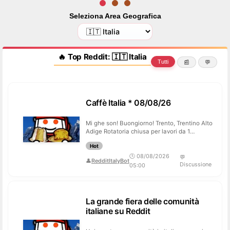
Seleziona Area Geografica
🔥 Top Reddit: 🇮🇹 Italia
Tutti
📰
💬
Caffè Italia * 08/08/26
Mi ghe son! Buongiorno! Trento, Trentino Alto
Adige Rotatoria chiusa per lavori da 1
settimana 📅 Oggi: Giorno interna...
Hot
🕒 08/08/2026
💬
👤
RedditItalyBot
Discussione
05:00
La grande fiera delle comunità
italiane su Reddit