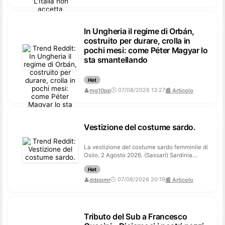
In Ungheria il regime di Orbán,
costruito per durare, crolla in
pochi mesi: come Péter Magyar lo
sta smantellando
Hot
🕒 07/08/2026 13:27
👤
mg10pp
📰 Articolo
Vestizione del costume sardo.
La vestizione del costume sardo femminile di
Osilo. 2 Agosto 2026. (Sassari) Sardinia
submitted by /u/ddppmr
Hot
🕒 07/08/2026 20:19
👤
ddppmr
📰 Articolo
Tributo del Sub a Francesco