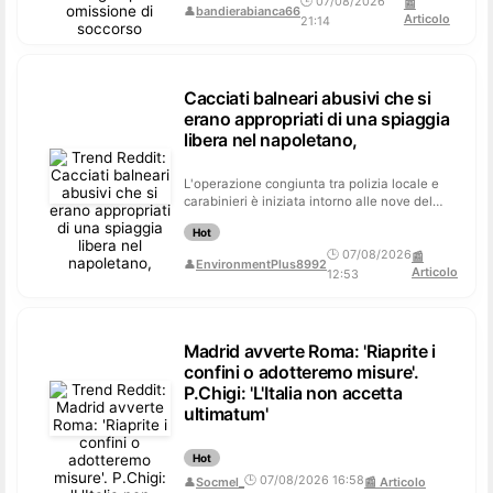
🕒 07/08/2026
📰
👤
bandierabianca66
Articolo
21:14
Cacciati balneari abusivi che si
erano appropriati di una spiaggia
libera nel napoletano,
L'operazione congiunta tra polizia locale e
carabinieri è iniziata intorno alle nove del
mattino. Ma prima di interveni...
Hot
🕒 07/08/2026
📰
👤
EnvironmentPlus8992
Articolo
12:53
Madrid avverte Roma: 'Riaprite i
confini o adotteremo misure'.
P.Chigi: 'L'Italia non accetta
ultimatum'
Hot
🕒 07/08/2026 16:58
👤
Socmel_
📰 Articolo