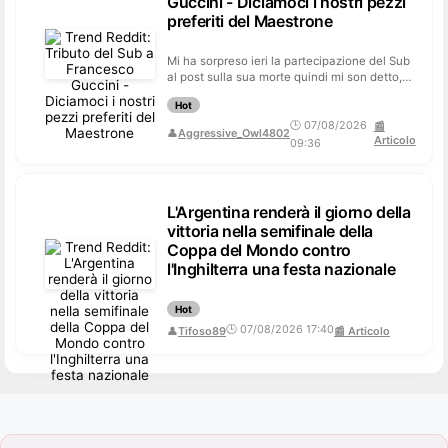
Guccini - Diciamoci i nostri pezzi
preferiti del Maestrone
Mi ha sorpreso ieri la partecipazione del Sub
al post sulla sua morte quindi mi son detto,
dai, proviamoci a proporlo. O...
Hot
🕒 07/08/2026
📰
👤
Aggressive_Owl4802
Articolo
09:36
L'Argentina renderà il giorno della
vittoria nella semifinale della
Coppa del Mondo contro
l'Inghilterra una festa nazionale
Hot
🕒 07/08/2026 17:40
👤
Tifoso89
📰 Articolo