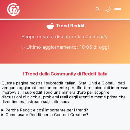
🌙
🏠
Trend Reddit
>
T
r
Scopri cosa fa discutere la community.
e
n
d
✨ Ultimo aggiornamento: 10:05 di oggi
R
e
d
d
i
t
I Trend della Community di Reddit Italia
Questa pagina mostra i subreddit italiani, Stati Uniti e Global. I dati
vengono aggiornati costantemente per riflettere i picchi di interesse
improvvisi. I subreddit sono una miniera d'oro per scoprire
discussioni di nicchia, problemi reali degli utenti e meme prima che
diventino mainstream sugli altri social.
Perché Reddit è così importante per i trend?
Come usare Reddit per la Content Creation?