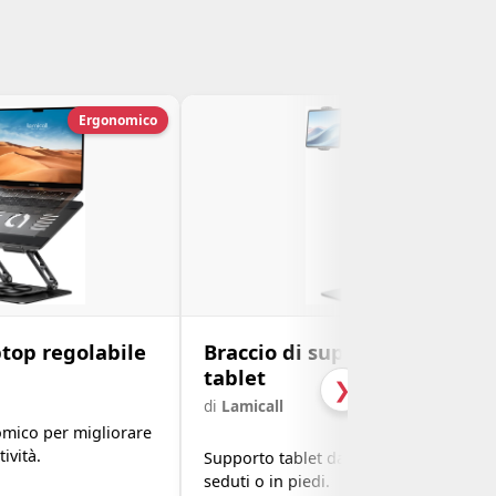
Ergonomico
Ergonomico
top regolabile
Braccio di supporto per
tablet
❯
di
Lamicall
mico per migliorare
ività.
Supporto tablet da terra per attività
seduti o in piedi.