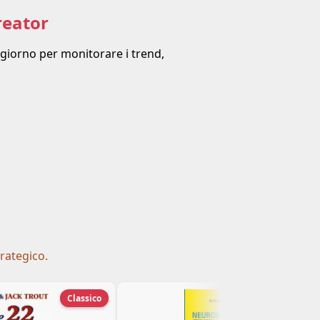
reator
 giorno per monitorare i trend,
trategico.
Classico
Top pick