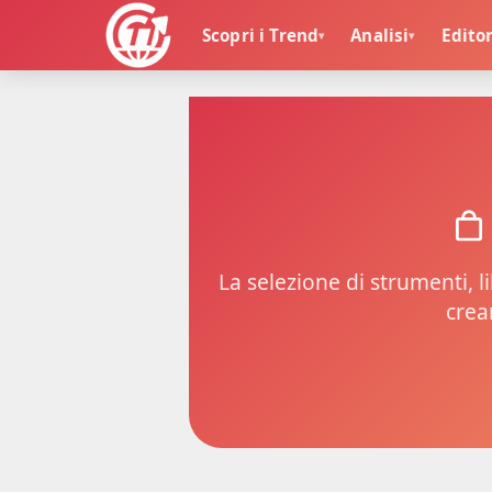
Scopri i Trend
Analisi
Editor
▾
▾
🏠
>
R
i
s
o
r
s
e
C
o
n
La selezione di strumenti, l
s
i
crea
g
l
i
a
t
e