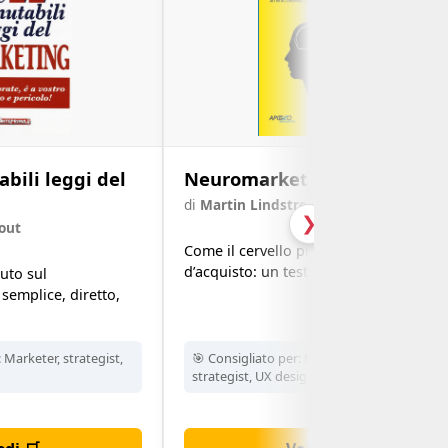
bili leggi del
Neuromarketing
di
Martin Lindstrom
❯
rout
Come il cervello prende decisioni
d’acquisto: un testo fondamentale.
uto sul
semplice, diretto,
:
Marketer, strategist,
🎯 Consigliato per:
Marketer, brand
strategist, UX designer