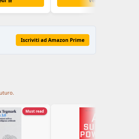
edi 🛒
Vedi 🛒
Iscriviti ad Amazon Prime
futuro.
Must read
Strategic