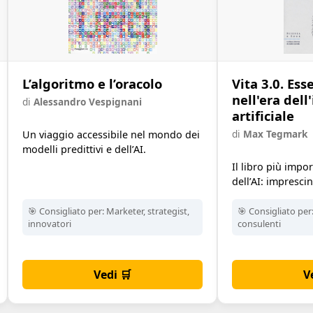
L’algoritmo e l’oracolo
Vita 3.0. Es
nell'era dell
di
Alessandro Vespignani
artificiale
di
Max Tegmark
Un viaggio accessibile nel mondo dei
modelli predittivi e dell’AI.
Il libro più impo
dell’AI: imprescin
🎯 Consigliato per:
Marketer, strategist,
🎯 Consigliato per
innovatori
consulenti
Vedi 🛒
V