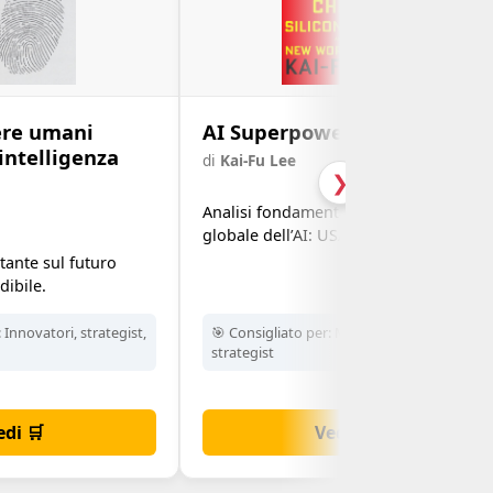
sere umani
AI Superpowers
'intelligenza
di
Kai-Fu Lee
❯
Analisi fondamentale sul dominio
globale dell’AI: USA vs Cina.
rtante sul futuro
dibile.
:
Innovatori, strategist,
🎯 Consigliato per:
Marketer, founder,
strategist
edi 🛒
Vedi 🛒