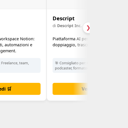
Descript
di
Descript Inc.
❯
 workspace Notion:
Piattaforma AI per montaggio video,
nti, automazioni e
doppiaggio, trascrizioni e podcast.
gement.
:
Freelance, team,
🎯 Consigliato per:
Creator video,
podcaster, formatori
edi 🛒
Vedi 🛒