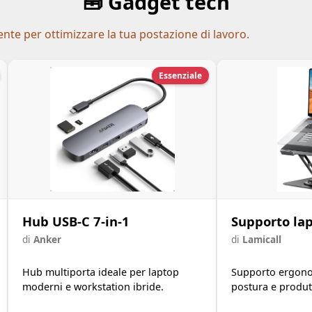
🧰 Gadget tech
ente per ottimizzare la tua postazione di lavoro.
Essenziale
Hub USB‑C 7-in-1
Supporto lap
di
Anker
di
Lamicall
Hub multiporta ideale per laptop
Supporto ergono
moderni e workstation ibride.
postura e produtt