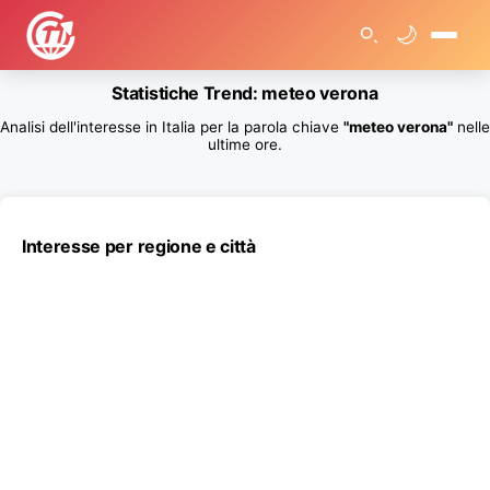
🌙
🏠
Statistiche Trend: meteo verona
>
T
Analisi dell'interesse in Italia per la parola chiave
"meteo verona"
nelle
r
e
ultime ore.
n
d
R
i
c
e
Interesse per regione e città
r
c
h
e
G
o
o
g
l
e
>
S
t
a
t
i