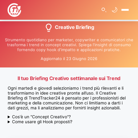
🌙
🏠
Creative Briefing
>
C
r
Strumento quotidiano per marketer, copywriter e comunicatori che
e
trasforma i trend in concept creativi. Spiega l'insight di consumo
a
t
fornendo copy hook d'impatto e applicazioni pratiche.
i
v
Aggiornato il 23 Giugno 2026
e
B
r
i
Il tuo Briefing Creativo settimanale sui Trend
e
f
Ogni martedì e giovedì selezioniamo i trend più rilevanti e li
i
n
trasformiamo in idee creative pronte all’uso. Il Creative
g
Briefing di TrendTracker24 è pensato per i professionisti del
marketing e della comunicazione. Non ci limitiamo a darti i
dati grezzi, ma li analizziamo per fornirti insight azionabili.
Cos'è un "Concept Creativo"?
Come usare gli Hook proposti?