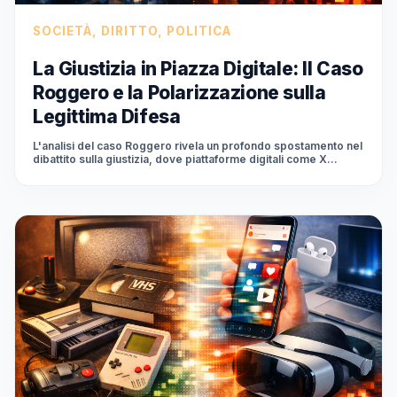
SOCIETÀ, DIRITTO, POLITICA
La Giustizia in Piazza Digitale: Il Caso
Roggero e la Polarizzazione sulla
Legittima Difesa
L'analisi del caso Roggero rivela un profondo spostamento nel
dibattito sulla giustizia, dove piattaforme digitali come X
diventano il fulcro di una polarizzazione intensa sulla legittima
difesa e l'applicazione della legge. Non è solo cronaca, ma un
segnale di come la percezione della giustizia venga plasmata
e distorta nell'ecosistema digitale, influenzando l'opinione
pubblica e la sfera politica.