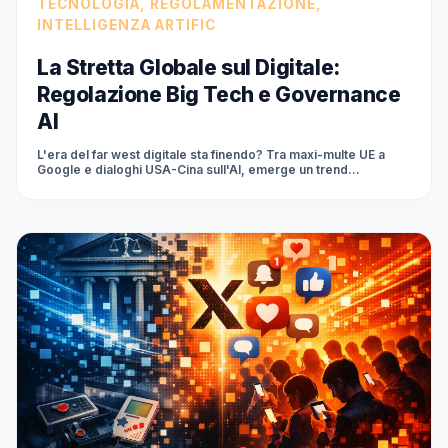
TECNOLOGIA, REGOLAMENTAZIONE,
INTELLIGENZA ARTIFIC
La Stretta Globale sul Digitale:
Regolazione Big Tech e Governance
AI
L'era del far west digitale sta finendo? Tra maxi-multe UE a
Google e dialoghi USA-Cina sull'AI, emerge un trend
inequivocabile: la regolamentazione globale sta ridefinendo i
poteri delle Big Tech e la governance dell'Intelligenza
Artificiale, trasformando il digitale in un cruciale campo di
battaglia.