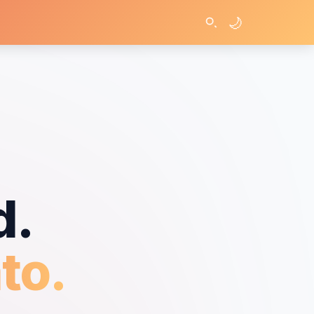
🌙
d.
to.