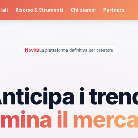
iali
Risorse & Strumenti
Chi siamo
Partners
▾
Novità
La piattaforma definitiva per creators
nticipa i tren
mina il merca