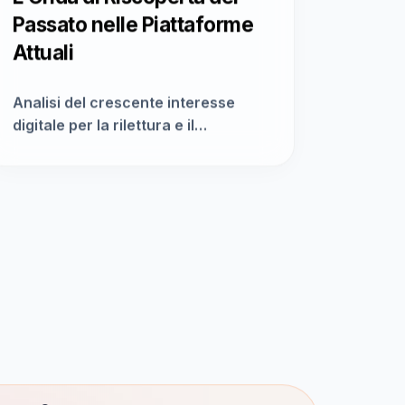
Passato nelle Piattaforme
Attuali
Analisi del crescente interesse
digitale per la rilettura e il
confronto tra epoche, dove il
passato non è mera nostalgia ma
una risorsa dinamica per
comprendere il presente,
amplificata da algoritmi e nuove
forme di storytelling.