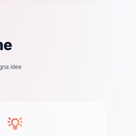
ne
gna idee
💡