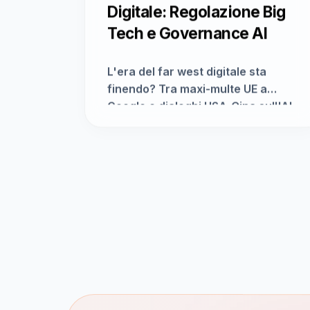
Digitale: Regolazione Big
Tech e Governance AI
L'era del far west digitale sta
finendo? Tra maxi-multe UE a
Google e dialoghi USA-Cina sull'AI,
emerge un trend inequivocabile: la
regolamentazione globale sta
ridefinendo i poteri delle Big Tech
e la governance dell'Intelligenza
Artificiale, trasformando il digitale
in un cruciale campo di battaglia.