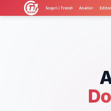
Scopri i Trend
Analisi
Editor
▾
▾
🏠
A
Do