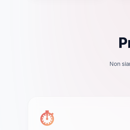
P
Non sia
⏱️