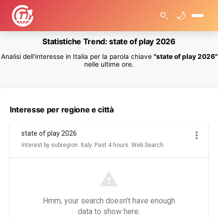
🌙
🏠
Statistiche Trend: state of play 2026
>
T
Analisi dell'interesse in Italia per la parola chiave
"state of play 2026"
r
e
nelle ultime ore.
n
d
R
i
c
e
Interesse per regione e città
r
c
h
e
G
o
o
g
l
e
>
S
t
a
t
i