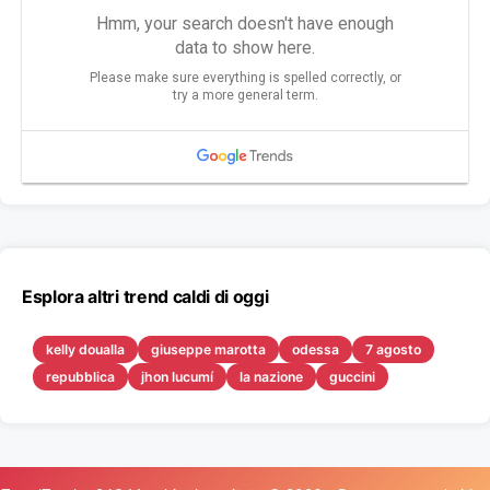
Esplora altri trend caldi di oggi
kelly doualla
giuseppe marotta
odessa
7 agosto
repubblica
jhon lucumí
la nazione
guccini