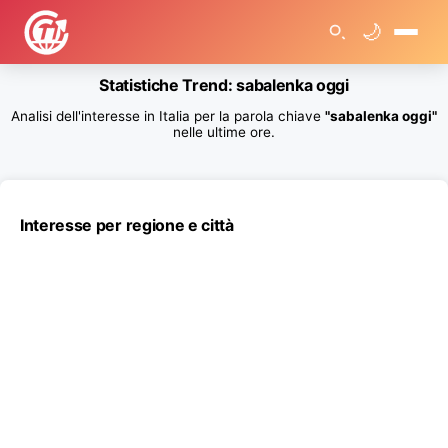
🌙
🏠
Statistiche Trend: sabalenka oggi
>
T
Analisi dell'interesse in Italia per la parola chiave
"sabalenka oggi"
r
e
nelle ultime ore.
n
d
R
i
c
e
Interesse per regione e città
r
c
h
e
G
o
o
g
l
e
>
S
t
a
t
i