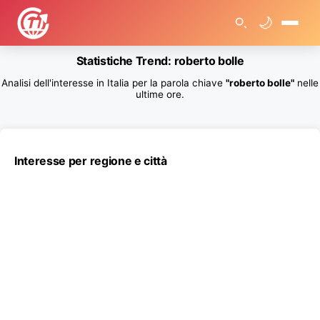
🌙
🏠
Statistiche Trend: roberto bolle
>
T
Analisi dell'interesse in Italia per la parola chiave
"roberto bolle"
nelle
r
e
ultime ore.
n
d
R
i
c
e
Interesse per regione e città
r
c
h
e
G
o
o
g
l
e
>
S
t
a
t
i