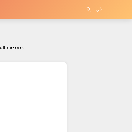
🌙
ultime ore.