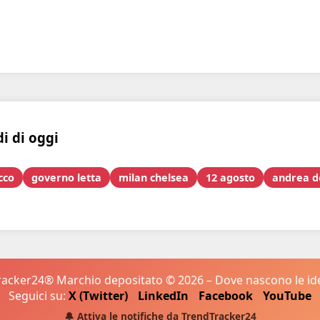
di di oggi
cco
governo letta
milan chelsea
12 agosto
andrea de
acker24® Marchio depositato © 2026 – Dove nascono le idee
Seguici su:
X (Twitter)
LinkedIn
Facebook
YouTube
🔔 Attiva le notifiche da TrendTracker24