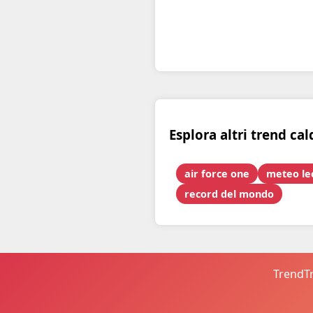
Esplora altri trend cal
air force one
meteo le
record del mondo
TrendTr