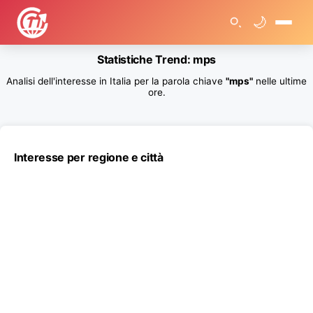
🌙
🏠
Statistiche Trend: mps
>
T
Analisi dell'interesse in Italia per la parola chiave
"mps"
nelle ultime
r
e
ore.
n
d
R
i
c
e
Interesse per regione e città
r
c
h
e
G
o
o
g
l
e
>
S
t
a
t
i