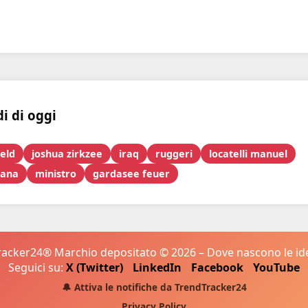
di di oggi
feld
joshua zirkzee
iraq
ruggeri
locatelli manuel
mana
ministro
gardasee feuer
acker24® Marchio depositato © 2026 – Dove nascono le idee
Seguici su:
X (Twitter)
LinkedIn
Facebook
YouTube
🔔 Attiva le notifiche da TrendTracker24
Privacy Policy