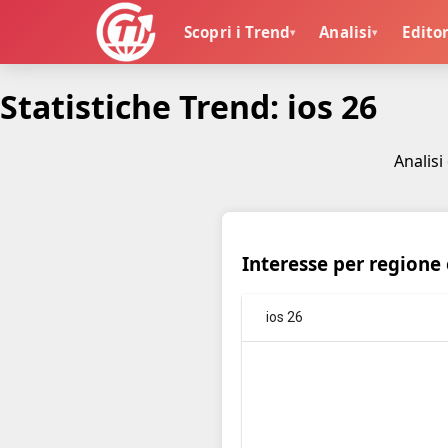
Scopri i Trend
Analisi
Editor
▾
▾
🏠
>
Statistiche Trend: ios 26
T
r
e
n
Analisi
d
R
i
c
e
r
c
Interesse per regione 
h
e
G
o
o
g
l
e
>
S
t
a