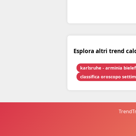
Esplora altri trend cal
karlsruhe - arminia biele
classifica oroscopo setti
TrendTr