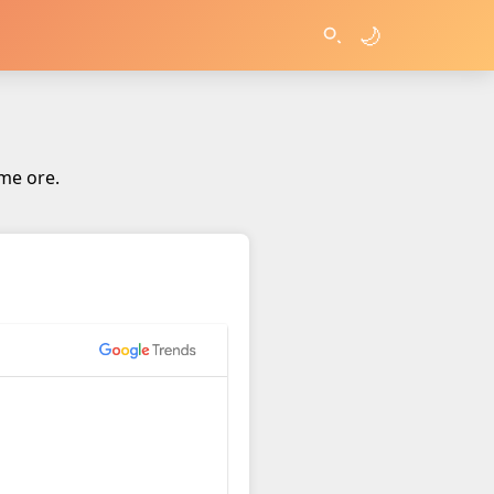
🌙
ime ore.