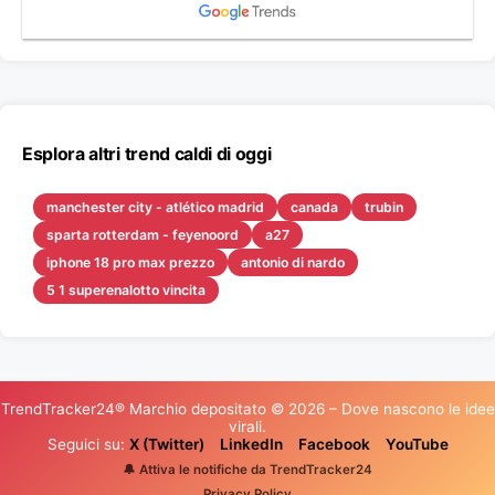
Esplora altri trend caldi di oggi
manchester city - atlético madrid
canada
trubin
sparta rotterdam - feyenoord
a27
iphone 18 pro max prezzo
antonio di nardo
5 1 superenalotto vincita
TrendTracker24® Marchio depositato © 2026 – Dove nascono le idee
virali.
Seguici su:
X (Twitter)
LinkedIn
Facebook
YouTube
🔔 Attiva le notifiche da TrendTracker24
Privacy Policy