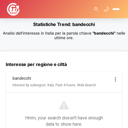
🌙
🏠
Statistiche Trend: bandecchi
>
T
Analisi dell'interesse in Italia per la parola chiave
"bandecchi"
nelle
r
e
ultime ore.
n
d
R
i
c
e
Interesse per regione e città
r
c
h
e
G
o
o
g
l
e
>
S
t
a
t
i